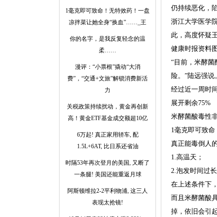
仍持续恶化，
1毫克即可致命！无特效药！一盘
浙江大学医学
凉拌菜让她全身“换血”……_王
此，高度怀疑
你的名字，是我反复轻念的温
健康时报资料图
柔……
“目前，米酵
漫评：“小票根”撬动“大消
险。”陆远强说
费”，“交通+文旅”解锁消费新活
经过近一周时
力
展开剩余75%
关税政策持续扰动，黄金再创新
米酵菌酸毒性
高！黄金ETF基金成交额超10亿
1毫克即可致命
6万起! 真正家用轿车, 配
真正能毒倒人
1.5L+6AT, 比日系还省油
1.高温天；
时隔53年再次登月的美国, 又断了
2.泡发时间过
一条腿! 美国还能重返月球
在上述条件下，
阿斯顿维拉2-2平利物浦, 这三人
而且米酵菌酸
表现太抢镜!
掉，依旧会引