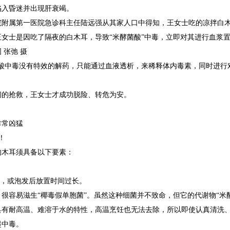
陷入昏迷并出现肝衰竭。
院附属第一医院急诊科主任陆远强从其家人口中得知，王女士吃的凉拌白
王女士是因吃了隔夜的白木耳，导致“米酵菌酸”中毒，立即对其进行血浆
 张弛 摄
菌酸中毒没有特效的解药，只能通过血液透析，来稀释体内毒素，同时进行
。
间的抢救，王女士才成功脱险、转危为安。
非常凶猛
！
的木耳须具备以下要素：
长，或泡发后放置时间过长。
很容易滋生“椰毒假单胞菌”。虽然这种细菌并不致命，但它的代谢物“米
具有耐高温、难溶于水的特性，高温烹饪也无法去除，所以即使认真清洗、
起中毒。