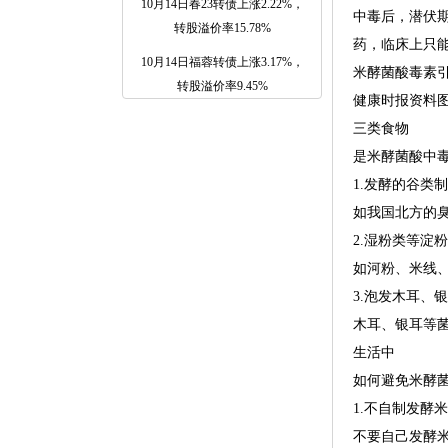
10月14日春23转债上涨2.22%，
中毒后，潜伏期
转股溢价率15.78%
药，临床上只
10月14日福蓉转债上涨3.17%，
米酵菌酸毒素
转股溢价率9.45%
健康时报资料图
三类食物
是米酵菌酸中毒
1.发酵的谷类
如我国北方的
2.湿粉类等淀
如河粉、米线
3.泡发木耳、
木耳、银耳等
生活中
如何避免米酵
1.不自制发酵
不要自己发酵