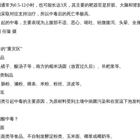
通常为0.5-12小时，也可能长达3天，其主要的靶器官是肝脏、大脑和
能采取对症支持治疗，所以中毒后的死亡率极高。
引起的中毒，主要表现为上腹部不适、恶心、呕吐、轻微腹泻、头晕、全
 任璇 摄
的“重灾区”
制品
臭碴子、酸汤子等，南方的糯米汤圆（放置过久后）、吊粑浆等。
粉类制品
、肠粉、濑粉、粿条、米粉、粉丝、凉皮等。
银耳
菌类引起中毒的主要原因，为原材料受到土壤中病菌污染和在室温下泡发
菌酸中毒？
米面
米面类等食品。不自制发酵淀粉类、玉米面、椰浆或椰奶等。