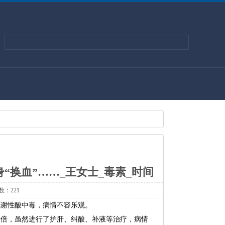
“换血”……_王女士_毒素_时间
数：221
代谢性酸中毒，病情不容乐观。
十倍，虽然进行了护肝、纠酸、补液等治疗，病情