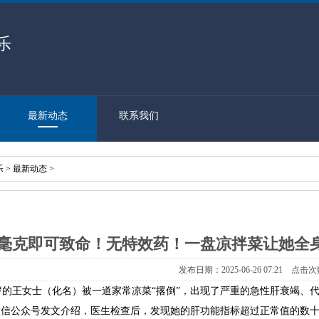
乐
最新动态
联系我们
乐
>
最新动态
>
1毫克即可致命！无特效药！一盘凉拌菜让她全身
发布日期：2025-06-26 07:21 点击次
岁的王女士（化名）被一道家常凉菜“撂倒”，出现了严重的急性肝衰竭、
”微信公众号发文介绍，医生检查后，发现她的肝功能指标超过正常值的数