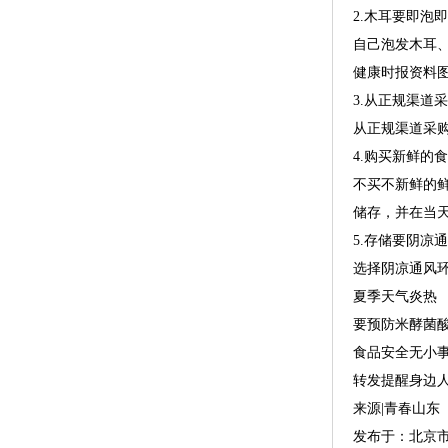
2.木耳要即泡
自己泡发木耳、
健康时报资料图
3.从正规渠道
从正规渠道采
4.购买新鲜的
不买不新鲜的
储存，并在当
5.存储要阴凉
选择阴凉通风
夏季天气炎热
要预防米酵菌
食品安全无小
转发提醒身边
来源|青春山东
发布于：北京