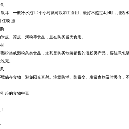
即食
银耳，一般冷水泡1-2个小时就可以加工食用，最好不超过4小时，用热
 任璇 摄
采购
购米皮、凉皮、河粉等食品，且在购买当天食用。
食材
鲜湿粉类或湿粉条类食品，尤其是购买散装销售的湿粉类产品，要注意包
天吃完。
通风
环境储存食物，避免阳光直射。注意防潮、防霉变。发霉食物及时丢弃，
酸引起的食物中毒
事
人！
市